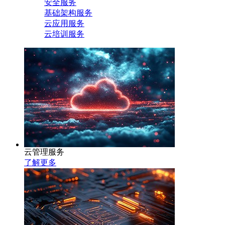
安全服务
基础架构服务
云应用服务
云培训服务
云管理服务
了解更多