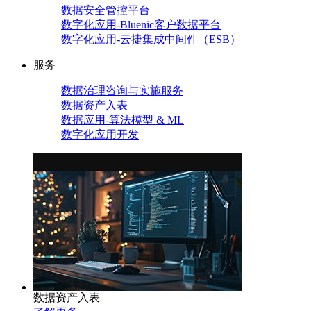
数据安全管控平台
数字化应用-Bluenic客户数据平台
数字化应用-云捷集成中间件（ESB）
服务
数据治理咨询与实施服务
数据资产入表
数据应用-算法模型 & ML
数字化应用开发
数据资产入表